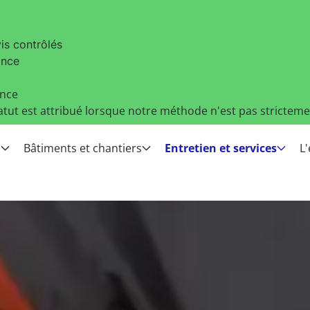
vis contrôlés
ance
ance
atut est attribué lorsque notre méthode n'est pas strictemen
s
Bâtiments et chantiers
Entretien et services
L