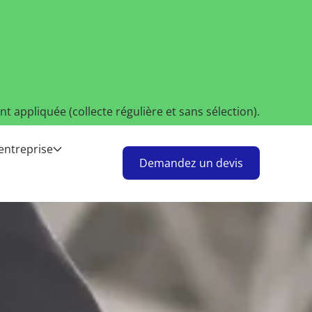
t appliquée (collecte régulière et sans sélection).
'entreprise
Demandez un devis